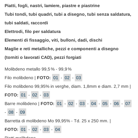
Piatti, fogli, nastri, lamiere, piastre e piastrine
Tubi tondi, tubi quadri, tubi a disegno, tubi senza saldatura,
tubi saldati, raccordi
Elettrodi, filo per saldatura
Elementi di fissaggio, viti, bulloni, dadi, dischi
Maglie e reti metalliche, pezzi e componenti a disegno
(torniti o lavorati CAD), pezzi forgiati
Molibdeno metallo 99,5 % - 99,9 %
Filo molibdeno |
FOTO:
01
-
02
-
03
Filo molibdeno 99,95% in verghe, diam. 1,8mm e diam. 2,7 mm |
FOTO:
01
-
02
-
03
Barre molibdeno |
FOTO:
01
-
02
-
03
-
04
-
05
-
06
-
07
-
08
-
09
Barretta di molibdeno Mo 99,95% - Td. 25 x 250 mm. |
FOTO:
01
-
02
-
03
-
04