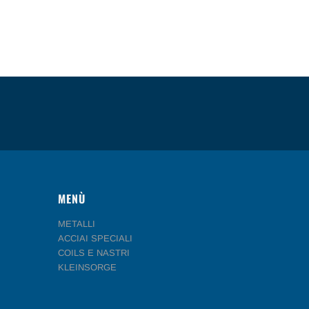
MENÙ
METALLI
ACCIAI SPECIALI
COILS E NASTRI
KLEINSORGE