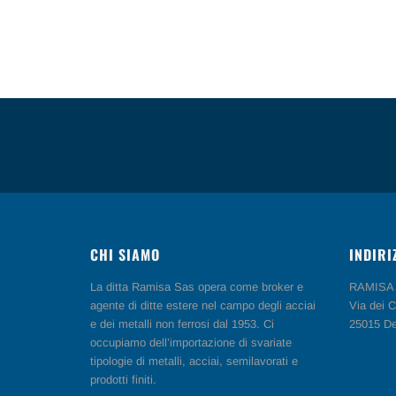
CHI SIAMO
INDIRI
La ditta Ramisa Sas opera come broker e
RAMISA 
agente di ditte estere nel campo degli acciai
Via dei C
e dei metalli non ferrosi dal 1953. Ci
25015 De
occupiamo dell’importazione di svariate
tipologie di metalli, acciai, semilavorati e
prodotti finiti.