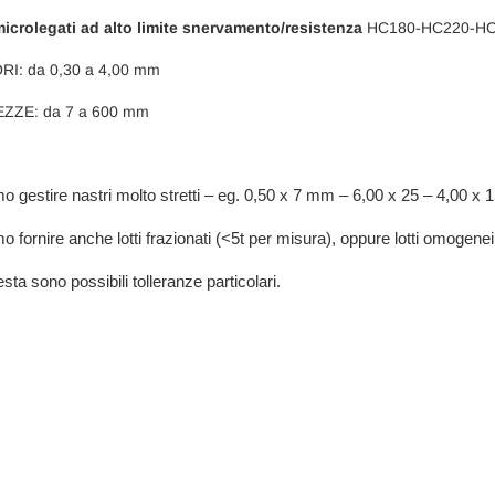
microlegati ad alto limite snervamento/resistenza
HC180-HC220-HC
I: da 0,30 a 4,00 mm
ZZE: da 7 a 600 mm
 gestire nastri molto stretti – eg. 0,50 x 7 mm – 6,00 x 25 – 4,00 x 1
 fornire anche lotti frazionati (<5t per misura), oppure lotti omogenei
esta sono possibili tolleranze particolari.