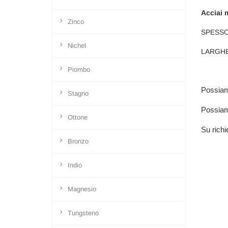
Acciai 
Zinco
SPESSOR
Nichel
LARGHE
Piombo
Possiamo
Stagno
Possiamo
Ottone
Su richi
Bronzo
Indio
Magnesio
Tungsteno