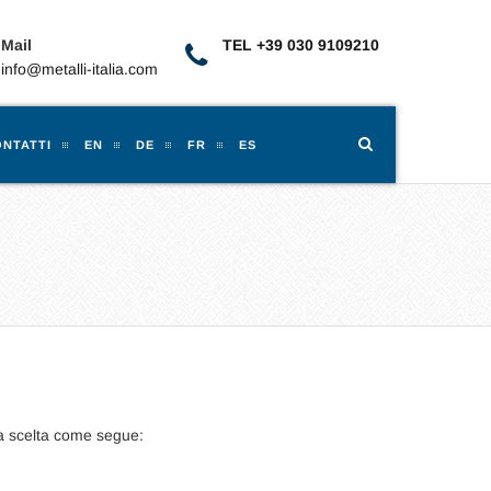
Mail
TEL +39 030 9109210
info@metalli-italia.com
NTATTI
EN
DE
FR
ES
ima scelta come segue: