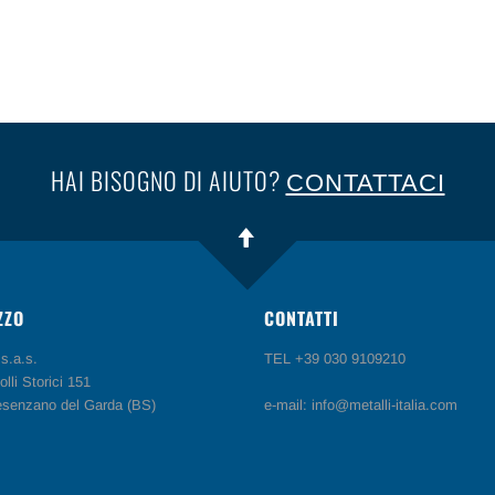
HAI BISOGNO DI AIUTO?
CONTATTACI
ZZO
CONTATTI
s.a.s.
TEL +39 030 9109210
olli Storici 151
senzano del Garda (BS)
e-mail: info@metalli-italia.com