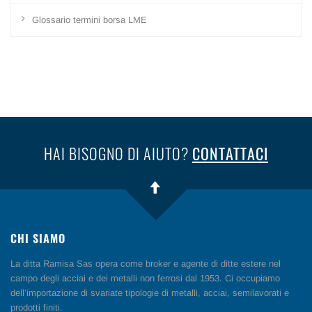
Glossario termini borsa LME
HAI BISOGNO DI AIUTO?
CONTATTACI
CHI SIAMO
La ditta Ramisa Sas opera come broker e agente di ditte estere nel
campo degli acciai e dei metalli non ferrosi dal 1953. Ci occupiamo
dell’importazione di svariate tipologie di metalli, acciai, semilavorati e
prodotti finiti.